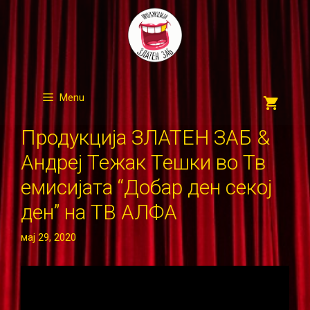
Skip
to
content
Menu
Продукција ЗЛАТЕН ЗАБ &
Андреј Тежак Тешки во Тв
емисијата “Добар ден секој
ден” на ТВ АЛФА
мај 29, 2020