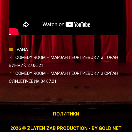
Categories
IVANA
COMEDY ROOM – МАРЈАН ГЕОРГИЕВСКИ и ГОРАН
ВИНЧИЌ 27.06.21
COMEDY ROOM – МАРЈАН ГЕОРГИЕВСКИ и СРЃАН
СЛИЈЕПЧЕВИЌ 04.07.21
ПОЛИТИКИ
2026 © ZLATEN ZAB PRODUCTION - BY
GOLD NET