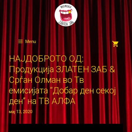
Skip
to
content
Menu
НАЈДОБРОТО ОД:
Продукција ЗЛАТЕН ЗАБ &
Срѓан Олман во Тв
емисијата “Добар ден секој
ден” на ТВ АЛФА
мај 13, 2020