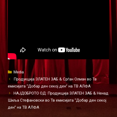
Categories
Media
Продукција ЗЛАТЕН ЗАБ & Срѓан Олман во Тв
емисијата “Добар ден секој ден” на ТВ АЛФА
НАЈДОБРОТО ОД: Продукција ЗЛАТЕН ЗАБ & Ненад
Шиља Стефановски во Тв емисијата “Добар ден секој
ден” на ТВ АЛФА