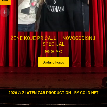
MKD
ŽENE KOJE PRIČAJU – NOVOGODIŠNJI
SPECIJAL
500.00
MKD
Dodaj u korpu
2026 © ZLATEN ZAB PRODUCTION - BY
GOLD NET