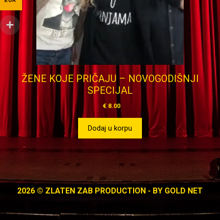
EUR
ŽENE KOJE PRIČAJU – NOVOGODIŠNJI
SPECIJAL
€
8.00
Dodaj u korpu
2026 © ZLATEN ZAB PRODUCTION - BY
GOLD NET