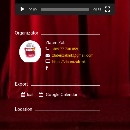
00:00
00:51
Organizator
Zlaten Zab
+389 77 730 059
zlatenzabmk@gmail.com
https://zlatenzab.mk
Export
Ical
Google Calendar
Location