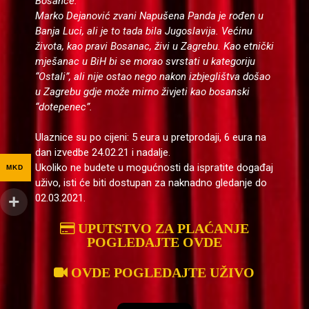
Bosance.
Marko Dejanović zvani Napušena Panda je rođen u
Banja Luci, ali je to tada bila Jugoslavija. Većinu
života, kao pravi Bosanac, živi u Zagrebu. Kao etnički
mješanac u BiH bi se morao svrstati u kategoriju
“Ostali”, ali nije ostao nego nakon izbjeglištva došao
u Zagrebu gdje može mirno živjeti kao bosanski
“dotepenec”.
Ulaznice su po cijeni: 5 eura u pretprodaji, 6 eura na
dan izvedbe 24.02.21 i nadalje.
Ukoliko ne budete u mogućnosti da ispratite događaj
MKD
uživo, isti će biti dostupan za naknadno gledanje do
02.03.2021.
UPUTSTVO ZA PLAĆANJE
POGLEDAJTE OVDE
OVDE POGLEDAJTE UŽIVO