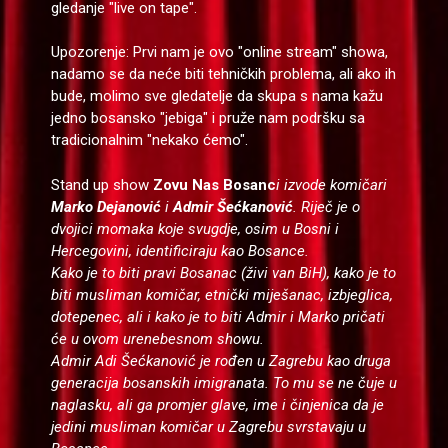
gledanje "live on tape".
Upozorenje: Prvi nam je ovo "online stream" showa,
nadamo se da neće biti tehničkih problema, ali ako ih
bude, molimo sve gledatelje da skupa s nama kažu
jedno bosansko "jebiga" i pruže nam podršku sa
tradicionalnim "nekako ćemo".
Stand up show
Zovu Nas Bosanc
i izvode komičari
Marko Dejanović
i
Admir Šećkanović
. Riječ je o
dvojici momaka koje svugdje, osim u Bosni i
Hercegovini, identificiraju kao Bosance.
Kako je to biti pravi Bosanac (živi van BiH), kako je to
biti musliman komičar, etnički miješanac, izbjeglica,
dotepenec, ali i kako je to biti Admir i Marko pričati
će u ovom urenebesnom showu.
Admir Adi Šećkanović je rođen u Zagrebu kao druga
generacija bosanskih imigranata. To mu se ne čuje u
naglasku, ali ga promjer glave, ime i činjenica da je
jedini musliman komičar u Zagrebu svrstavaju u