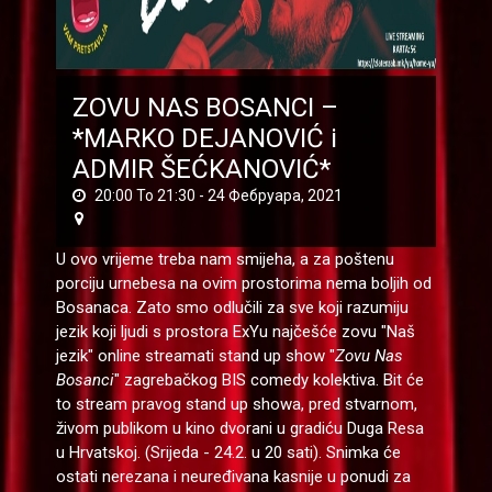
ZOVU NAS BOSANCI –
*MARKO DEJANOVIĆ i
ADMIR ŠEĆKANOVIĆ*
20:00 To 21:30 -
24 Фебруара, 2021
U ovo vrijeme treba nam smijeha, a za poštenu
porciju urnebesa na ovim prostorima nema boljih od
Bosanaca. Zato smo odlučili za sve koji razumiju
jezik koji ljudi s prostora ExYu najčešće zovu "Naš
jezik" online streamati stand up show "
Zovu Nas
Bosanci
" zagrebačkog BIS comedy kolektiva. Bit će
to stream pravog stand up showa, pred stvarnom,
živom publikom u kino dvorani u gradiću Duga Resa
u Hrvatskoj. (Srijeda - 24.2. u 20 sati). Snimka će
ostati nerezana i neuređivana kasnije u ponudi za