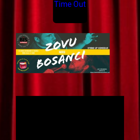
Time Out
Прегледач
видео
записа