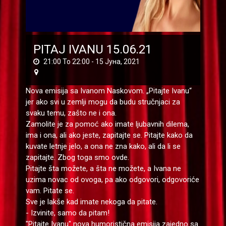
PITAJ IVANU 15.06.21
21:00 To 22:00 -
15 Јуна, 2021
Nova emisija sa Ivanom Naskovom. „Pitajte Ivanu“
jer ako svi u zemlji mogu da budu stručnjaci za
svaku temu, zašto ne i ona.
Zamolite je za pomoć ako imate ljubavnih dilema,
ima i ona, ali ako jeste, zapitajte se. Pitajte kako da
kuvate letnje jelo, a ona ne zna kako, ali da li se
zapitajte. Zbog toga smo ovde.
Pitajte šta možete, a šta ne možete, a Ivana ne
uzima novac od ovoga, pa ako odgovori, odgovoriće
vam. Pitate se.
Sve je lakše kad imate nekoga da pitate.
- Izvinite, samo da pitam!
"Pitajte Ivanu" nova humoristična emisija zajedno sa