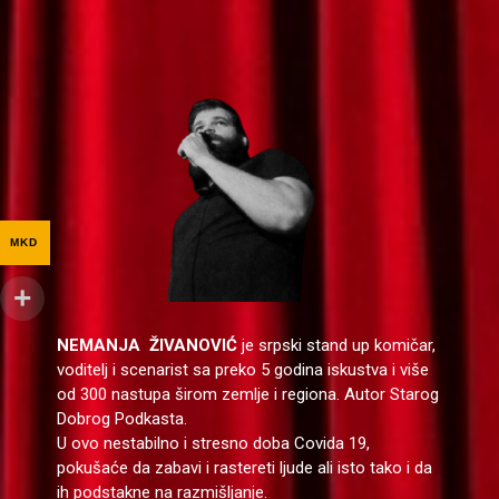
MKD
NEMANJA ŽIVANOVIĆ
je srpski stand up komičar,
voditelj i scenarist sa preko 5 godina iskustva i više
od 300 nastupa širom zemlje i regiona. Autor Starog
Dobrog Podkasta.
U ovo nestabilno i stresno doba Covida 19,
pokušaće da zabavi i rastereti ljude ali isto tako i da
ih podstakne na razmišljanje.