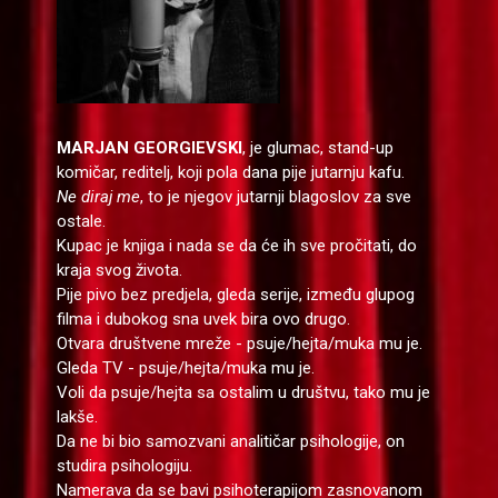
MARJAN GEORGIEVSKI
, je glumac, stand-up
komičar, reditelj, koji pola dana pije jutarnju kafu.
Ne diraj me
, to je njegov jutarnji blagoslov za sve
ostale.
Kupac je knjiga i nada se da će ih sve pročitati, do
kraja svog života.
Pije pivo bez predjela, gleda serije, između glupog
filma i dubokog sna uvek bira ovo drugo.
Otvara društvene mreže - psuje/hejta/muka mu je.
Gleda TV - psuje/hejta/muka mu je.
Voli da psuje/hejta sa ostalim u društvu, tako mu je
lakše.
Da ne bi bio samozvani analitičar psihologije, on
studira psihologiju.
Namerava da se bavi psihoterapijom zasnovanom