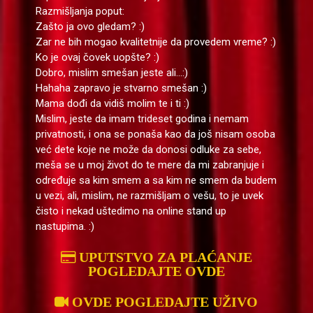
Razmišljanja poput:
Zašto ja ovo gledam? :)
Zar ne bih mogao kvalitetnije da provedem vreme? :)
Ko je ovaj čovek uopšte? :)
Dobro, mislim smešan jeste ali...:)
Hahaha zapravo je stvarno smešan :)
Mama dođi da vidiš molim te i ti :)
Mislim, jeste da imam trideset godina i nemam
privatnosti, i ona se ponaša kao da još nisam osoba
već dete koje ne može da donosi odluke za sebe,
meša se u moj život do te mere da mi zabranjuje i
određuje sa kim smem a sa kim ne smem da budem
u vezi, ali, mislim, ne razmišljam o vešu, to je uvek
čisto i nekad uštedimo na online stand up
nastupima. :)
UPUTSTVO ZA PLAĆANJE
POGLEDAJTE OVDE
OVDE POGLEDAJTE UŽIVO