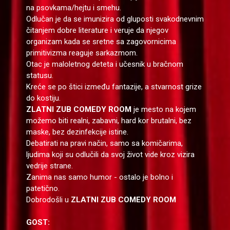
na psovkama/hejtu i smehu.
Odlučan je da se imunizira od gluposti svakodnevnim
čitanjem dobre literature i veruje da njegov
organizam kada se sretne sa zagovornicima
primitivizma reaguje sarkazmom.
Otac je maloletnog deteta i učesnik u bračnom
statusu.
Kreće se po štici između fantazije, a stvarnost grize
do kostiju.
ZLATNI ZUB COMEDY ROOM
je mesto na kojem
možemo biti realni, zabavni, hard kor brutalni, bez
maske, bez dezinfekcije istine.
Debatirati na pravi način, samo sa komičarima,
ljudima koji su odlučili da svoj život vide kroz vizira
vedrije strane.
Zanima nas samo humor - ostalo je bolno i
patetično.
Dobrodošli u
ZLATNI ZUB COMEDY ROOM
GOST: