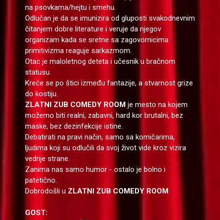
na psovkama/hejtu i smehu.
Odlučan je da se imunizira od gluposti svakodnevnim
čitanjem dobre literature i veruje da njegov
organizam kada se sretne sa zagovornicima
primitivizma reaguje sarkazmom.
Otac je maloletnog deteta i učesnik u bračnom
statusu.
Kreće se po štici između fantazije, a stvarnost grize
do kostiju.
ZLATNI ZUB COMEDY ROOM
je mesto na kojem
možemo biti realni, zabavni, hard kor brutalni, bez
maske, bez dezinfekcije istine.
Debatirati na pravi način, samo sa komičarima,
ljudima koji su odlučili da svoj život vide kroz vizira
vedrije strane.
Zanima nas samo humor - ostalo je bolno i
patetično.
Dobrodošli u
ZLATNI ZUB COMEDY ROOM
GOST: