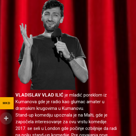
VLADISLAV VLAD ILIĆ
je mladić poreklom iz
Kumanova gde je radio kao glumac amater u
MKD
dramskim krugovima u Kumanovu.
Stand-up komediju upoznala je na Malti, gde je
započela interesovanje za ovu vrstu komedije.
2017. se seli u London gde počinje ozbiljnije da radi
na polju stand-up komedije. Pre osvajanja prve