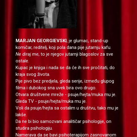
MARJAN GEORGIEVSKI
, je glumac, stand-up
komičar, reditelj, koji pola dana pije jutarnju kafu.
Ne diraj me
, to je njegov jutarnji blagoslov za sve
ostale.
Kupac je knjiga i nada se da će ih sve pročitati, do
kraja svog života.
Pije pivo bez predjela, gleda serije, između glupog
filma i dubokog sna uvek bira ovo drugo.
Otvara društvene mreže - psuje/hejta/muka mu je.
Gleda TV - psuje/hejta/muka mu je.
Voli da psuje/hejta sa ostalim u društvu, tako mu je
lakše.
Da ne bi bio samozvani analitičar psihologije, on
studira psihologiju.
Namerava da se bavi psihoterapijom zasnovanom