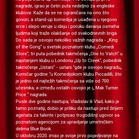
nagrade, igrao je četiri puta nedeljno za engleske
klubove. Kaže da se ne ograničava na ono što
govori, a stand-up komedija je usađena u njegovo
srce i slepo veruje u ideju i poruku davanja osmeha
ljudima koji traže olakšanje od svakodnevnih briga.
Do sada je osvojio nekoliko važnih nagrada - „King
of the Gong“ u svetski poznatom klubu „Comedi
Store“, tri puta pobednik takmičenja „One to Vatch“ u
najstarijem klubu u Londonu „Up to Creek“, pobednik
takmičenje „Ustani“ - ustani “gde je osvojio nagradu„
Komičar godine “u Komedijskom klubu Piccadilli, što
je jedno od najtežih takmičenja sa više od 700
učesnika, a između ostalih osvojio je i„ Mak Turner
Price “ nagrada.
Posle dve godine nastupa, Vladislav ili Vlad, kako je
tamo poznatiji, dobio je priliku da nastupi pred žirijem
agenata za talente i potpisao trogodišnji ugovor sa
poznatom agencijom za upravljanje umetničkim
delima Blue Book.
U oktobru 2020. imao je svoje prvo pojavljivanje na