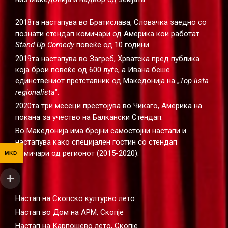
2018та настапува во Братислава, Словачка заедно со
познати стендап комичари од Америка кои работат
Stand Up Comedy
повеќе од 10 години.
2019та настапува во Загреб, Хрватска пред публика
која брои повеќе од 600 луѓе, а Ивана беше
единствениот претставник од Македонија на „
Top lista
regionalista
".
2020та три месеци престојува во Чикаго, Америка на
покана за учество на Балкански Стендап.
Во Македонија има бројни самостојни настапи и
настапува како специјален гостин со стендап
комичари од регионот (2015-2020).
MKD
Настап на Скопско културно лето
Настап во Дом на АРМ, Скопје
Настап на Карпошево лето, Скопје