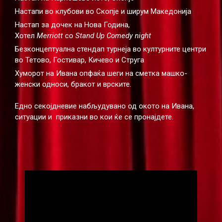
Настапи во клубови во Скопје и ширум Македонија
Настап за дочек на Нова Година,
Хотел
Merriott
со
Stand Up Comedy night
Безконцептуална стендап турнеја во културните центри
во Тетово, Гостивар, Кичево и Струга
Хуморот на Ивана опфаќа шеги на сметка машко-
женски односи, бракот и врските.
Едно секојдневие набљудувано од окото на Ивана,
ситуации и приказни во кои ќе се пронајдете.