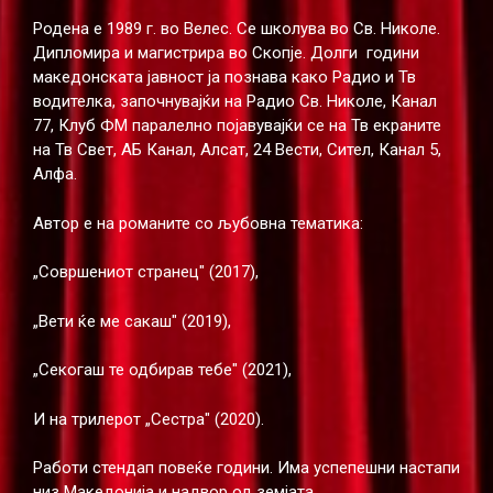
Родена е 1989 г. во Велес. Се школува во Св. Николе.
Дипломира и магистрира во Скопје. Долги години
македонската јавност ја познава како Радио и Тв
водителка, започнувајќи на Радио Св. Николе, Канал
77, Клуб ФМ паралелно појавувајќи се на Тв екраните
на Тв Свет, АБ Канал, Алсат, 24 Вести, Сител, Канал 5,
Алфа.
Автор е на романите со љубовна тематика:
„Совршениот странец" (2017),
„Вети ќе ме сакаш" (2019),
„Секогаш те одбирав тебе" (2021),
И на трилерот „Сестра" (2020).
Работи стендап повеќе години. Има успепешни настапи
низ Македонија и надвор од земјата.