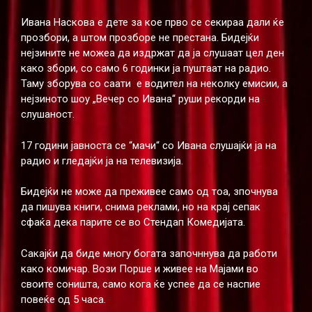
Ивана Наскова е дете за кое прво се секираа дали ќе
прозбори, а штом прозборе не престана. Бидејќи
нејзините не можеа да издржат да ја слушаат цел ден
како збори, со само 6 годинки ја пуштаат на радио.
Таму зборува со саати е водител на неколку емисии, а
нејзиното шоу „Вечер со Ивана“ руши рекорди на
слушаност.
17 години јавноста се “мачи“ со Ивана слушајќи ја на
радио и гледајќи ја на телевизија.
Бидејќи не може да преживее само од тоа, зпочнува
да пишува книги, снима реклами, но на крај сепак
сфаќа дека парите се во Стендап Комедијата.
Сакајќи да биде многу богата започннува да работи
како комичар. Вози Порше и живее на Мајами во
своите соништа, само кога ќе успее да се наспие
повеќе од 5 часа.