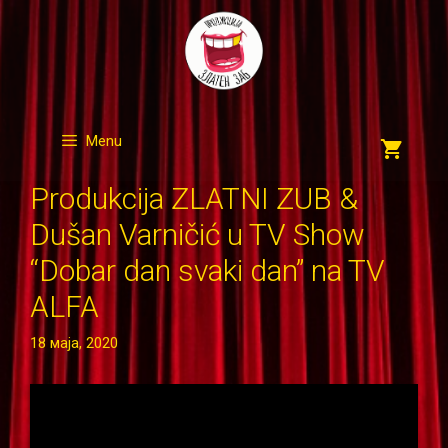
Skip
to
content
Menu
Produkcija ZLATNI ZUB &
Dušan Varničić u TV Show
“Dobar dan svaki dan” na TV
ALFA
18 маја, 2020