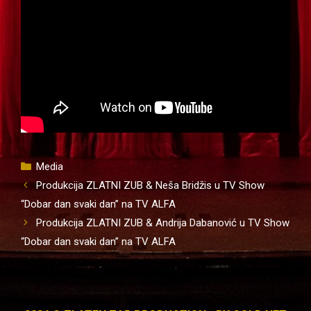
Kategorije
Media
Produkcija ZLATNI ZUB & Neša Bridžis u TV Show
“Dobar dan svaki dan” na TV ALFA
Produkcija ZLATNI ZUB & Andrija Dabanović u TV Show
“Dobar dan svaki dan” na TV ALFA