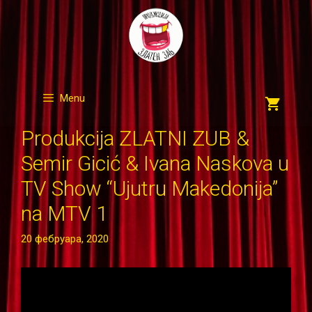
Skip
to
content
Menu
Produkcija ZLATNI ZUB &
Semir Gicić & Ivana Naskova u
TV Show “Ujutru Makedonija”
na MTV 1
20 фебруара, 2020