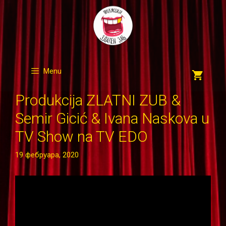
Skip
to
content
Menu
Produkcija ZLATNI ZUB &
Semir Gicić & Ivana Naskova u
TV Show na TV EDO
19 фебруара, 2020