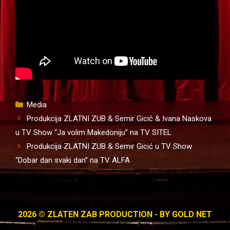
Kategorije
Media
Produkcija ZLATNI ZUB & Semir Gicić & Ivana Naskova
u TV Show “Ja volim Makedoniju” na TV SITEL
Produkcija ZLATNI ZUB & Semir Gicić u TV Show
“Dobar dan svaki dan” na TV ALFA
2026 © ZLATEN ZAB PRODUCTION - BY
GOLD NET