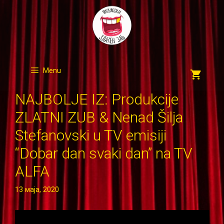
Skip
to
content
Menu
NAJBOLJE IZ: Produkcije
ZLATNI ZUB & Nenad Šilja
Stefanovski u TV emisiji
“Dobar dan svaki dan” na TV
ALFA
13 маја, 2020