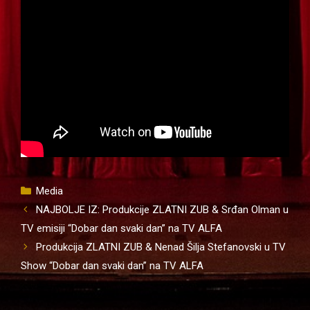
Kategorije
Media
NAJBOLJE IZ: Produkcije ZLATNI ZUB & Srđan Olman u
TV emisiji “Dobar dan svaki dan” na TV ALFA
Produkcija ZLATNI ZUB & Nenad Šilja Stefanovski u TV
Show “Dobar dan svaki dan” na TV ALFA