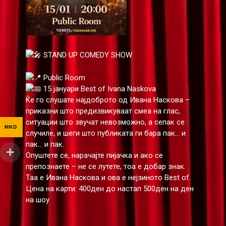
STAND UP COMEDY SHOW
Public Room
15 јануари Best of Ivana Naskova
Ќе го слушате најдоброто од Ивана Наскова –
приказни што предизвикуваат смеа на глас,
ситуации што звучат невозможно, а сепак се
MKD
случиле, и шеги што публиката ги бара пак… и
пак… и пак.
Опуштете се, нарачајте пијачка и ако се
препознаете – не се лутете, тоа е добар знак.
Таа е Ивана Наскова и ова е нејзиното Best of.
Цена на карти: 400ден до настап 500ден на ден
на шоу