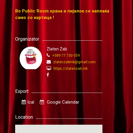
Во Public Room храна и пијалок се наплаќа
само со картица !
Organizator
Zlaten Zab
+389 77 730 059
zlatenzabmk@gmail.com
https://zlatenzab.mk
Export
Ical
Google Calendar
Location