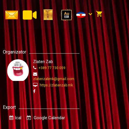
Organizator
Zlaten Zab
+389 77 730 059
zlatenzabmk@gmail.com
https://zlatenzab.mk
Export
Ical
Google Calendar