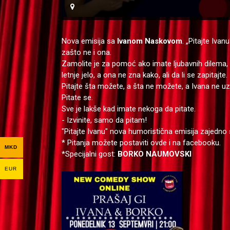
Nova emisija sa
Ivanom Naskovom
. „Pitajte Iva
zašto ne i ona.
Zamolite je za pomoć ako imate ljubavnih dilema, im
letnje jelo, a ona ne zna kako, ali da li se zapitaj
Pitajte šta možete, a šta ne možete, a Ivana ne 
Pitate se.
Sve je lakše kad imate nekoga da pitate.
- Izvinite, samo da pitam!
"Pitajte Ivanu" nova humoristična emisija zaje
* Pitanja možete postaviti ovde i na facebooku.
MKD
*Specijalni gost:
BORKO NAUMOVSKI
EUR