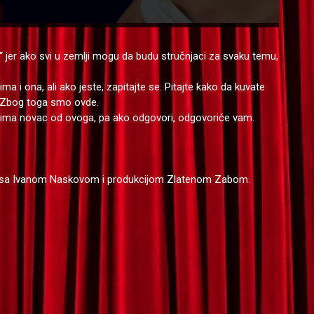
nu“ jer ako svi u zemlji mogu da budu stručnjaci za svaku temu,
a i ona, ali ako jeste, zapitajte se. Pitajte kako da kuvate
te. Zbog toga smo ovde.
uzima novac od ovoga, pa ako odgovori, odgovoriće vam.
dno sa Ivanom Naskovom i produkcijom Zlatenom Zabom.