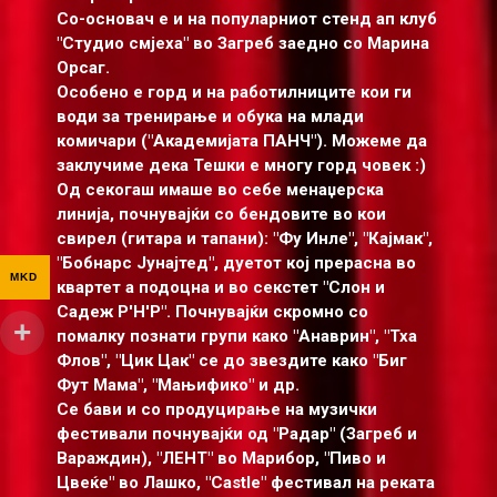
Со-основач е и на популарниот стенд ап клуб
"Студио смјеха" во Загреб заедно со Марина
Орсаг.
Особено е горд и на работилниците кои ги
води за тренирање и обука на млади
комичари ("Академијата ПАНЧ"). Можеме да
заклучиме дека Тешки е многу горд човек :)
Од секогаш имаше во себе менаџерска
линија, почнувајќи со бендовите во кои
свирел (гитара и тапани): "Фу Инле", "Кајмак",
"Бобнарс Јунајтед", дуетот кој прерасна во
MKD
квартет а подоцна и во секстет "Слон и
Садеж Р'Н'Р". Почнувајќи скромно со
помалку познати групи какo "Анаврин", "Тха
Флов", "Цик Цак" се до звездите како "Биг
Фут Мама", "Мањифико" и др.
Се бави и со продуцирање на музички
фестивали почнувајќи од "Радар" (Загреб и
Вараждин), "ЛЕНТ" во Марибор, "Пиво и
Цвеќе" во Лашко, "Castle" фестивал на реката