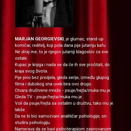
MARJAN GEORGIEVSKI
, je glumac, stand-up
komičar, reditelj, koji pola dana pije jutarnju kafu.
Ne diraj me
, to je njegov jutarnji blagoslov za sve
ostale.
Kupac je knjiga i nada se da će ih sve pročitati, do
kraja svog života.
Pije pivo bez predjela, gleda serije, između glupog
filma i dubokog sna uvek bira ovo drugo.
Otvara društvene mreže - psuje/hejta/muka mu je.
Gleda TV - psuje/hejta/muka mu je.
Voli da psuje/hejta sa ostalim u društvu, tako mu je
lakše.
Da ne bi bio samozvani analitičar psihologije, on
studira psihologiju.
Namerava da se bavi psihoterapijom zasnovanom