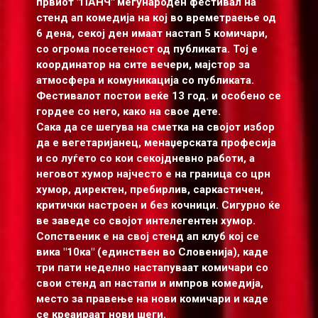
првиот "ПАНЧ" меѓународен фестивал на
стенд ап комедија на кој во времетраење од
6 дена, секој ден имаат настап 5 комичари,
со огрома посетеност од публиката. Тој е
координатор на сите вечери, мајстор за
атмосфера и комуникација со публиката.
Фестивалот постои веќе 13 год. и особено се
гордее со него, како на свое дете.
Сака да се шегува на сметка на својот избор
да е вегетаријанец, менаџерската професија
и со луѓето со кои секојдневно работи, а
неговот хумор најчесто е на граница со црн
хумор, директен, пребирлив, саркастичен,
критички настроен и без кочници. Сигурно ќе
ве заведе со својот интелегентен хумор.
Сопственик е на свој стенд ап клуб кој се
вика "10ка" (единствен во Словенија), каде
три пати неделно настапуваат комичари со
свои стенд ап настапи и импров комедија,
место за правење на нови комичари и каде
се креаираат нови шеги.