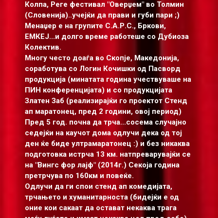
Колпа, Реге фестивал "Оверџем" во Толмин
(Словенија)..учејќи да прави и губи пари ;)
Менаџер е на групите С.А.Р.С., Бркови,
ЕМКЕЈ...и долго време работеше со Дубиоза
Колектив.
Многу често доаѓа во Скопје, Македонија,
соработува со Логин Кочишки од Пасворд
продукција (минатата година учествуваше на
ПИН конференцијата) и со продукцијата
Златен Заб (реализирајќи го проектот Стенд
ап маратонец, пред 2 години, овој период)
Пред 5 год. почна да трча...сосема случајно
седејќи на каучот дома одлучи дека од тој
ден ќе биде ултрамаратонец :) и без никаква
подготовка истрча 13 км. натпреварувајќи се
на "Вингс фор лајф" (2014г.) Секоја година
претрчува по 160км и повеќе.
Одлучи да ги спои стенд ап комедијата,
трчањето и хумaнитарноста (бидејќи е од
оние кои сакаат да остават некаква трага