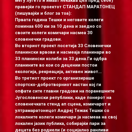
меѓу луѓето и имаат некаква цел пред себе)
правејќи го проектот СТАНДАП МАРАТОНЕЦ
(пишувајќи и блог за тоа):
Првата година Тешки и неговите колеги
поминаа 600 км за 10 дена и заедно со
своите колеги комичари насмеа 30
словенечки градови.
Во вториот проект посетија 33 Словенечки
планински врвови и насмеаја планинари во
33 планински колиби за 33 дена.Ги одбра
планините во кои со децении постои
екологија, рекреација, активен живот...
Во третиот проект го организираше
спортско-добротворниот настан кој ги
опфати сите главни градови на поранешните
Југословенски републики, каде понерот на
словенечката стенд ап сцена, комичарот и
ултрамаратонецот Андреј Тежак Тешки со
локалните колеги комичари ја насмеаа на свој
локален јазик публика, собирајќи пари за
децата без родиели (и социјално ранливи