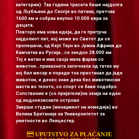
категории). Таа година трасата беше најдолга
од Љубљана до Скопје во патики, претчаа
1600 км и собраа вкупно 10.000 евра за
децата.
Повторо има нова идеја, да го претрча
најдолиот пат, кој може во Светот да се
пропешачи, од Кејп Таун во Јужна Африка до
Камчатка во Русија...се заедно 28.000 км
Тој е веган и има своја мала фарма со
животни...приказната започнала од татко му
кој бил месар и поради тоа престанал да јаде
животни, и денес знае дека без животински
масти во телото, со спорт се бави подобро.
Сопственик е (со пријатели)на земја на еден
од индонезиските острови
Заврши студии (менаџмент на комедија) во
Велика Британија на Универзитетот за
уметности во Леицестер.
UPUTSTVO ZA PLAĆANJE