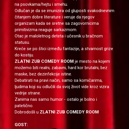
na psovkama/hejtu i smehu.
Odlučan je da se imunizira od gluposti svakodnevnim
čitanjem dobre literature i veruje da njegov
organizam kada se sretne sa zagovornicima
primitivizma reaguje sarkazmom.
Otac je maloletnog deteta i učesnik u bračnom
statusu.
Kreće se po štici između fantazije, a stvarnost grize
do kostiju.
ZLATNI ZUB COMEDY ROOM
je mesto na kojem
možemo biti realni, zabavni, hard kor brutalni, bez
maske, bez dezinfekcije istine.
Debatirati na pravi način, samo sa komičarima,
ljudima koji su odlučili da svoj život vide kroz vizira
vedrije strane.
Zanima nas samo humor - ostalo je bolno i
patetično.
Dobrodošli u
ZLATNI ZUB COMEDY ROOM
GOST: