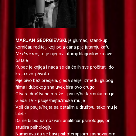
MARJAN GEORGIEVSKI
, je glumac, stand-up
komičar, reditelj, koji pola dana pije jutarnju kafu.
Ne diraj me
, to je njegov jutarnji blagoslov za sve
ostale.
Kupac je knjiga i nada se da će ih sve pročitati, do
kraja svog života.
Pije pivo bez predjela, gleda serije, između glupog
filma i dubokog sna uvek bira ovo drugo.
Otvara društvene mreže - psuje/hejta/muka mu je.
Gleda TV - psuje/hejta/muka mu je.
Voli da psuje/hejta sa ostalim u društvu, tako mu je
lakše.
Da ne bi bio samozvani analitičar psihologije, on
studira psihologiju.
Namerava da se bavi psihoterapijom zasnovanom