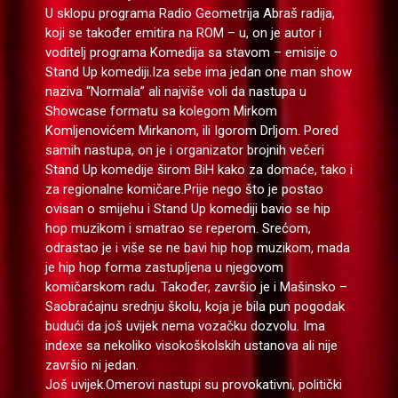
U sklopu programa Radio Geometrija Abraš radija,
koji se također emitira na ROM – u, on je autor i
voditelj programa Komedija sa stavom – emisije o
Stand Up komediji.Iza sebe ima jedan one man show
naziva “Normala” ali najviše voli da nastupa u
Showcase formatu sa kolegom Mirkom
Komljenovićem Mirkanom, ili Igorom Drljom. Pored
samih nastupa, on je i organizator brojnih večeri
Stand Up komedije širom BiH kako za domaće, tako i
za regionalne komičare.Prije nego što je postao
ovisan o smijehu i Stand Up komediji bavio se hip
hop muzikom i smatrao se reperom. Srećom,
odrastao je i više se ne bavi hip hop muzikom, mada
je hip hop forma zastupljena u njegovom
komičarskom radu. Također, završio je i Mašinsko –
Saobraćajnu srednju školu, koja je bila pun pogodak
budući da još uvijek nema vozačku dozvolu. Ima
indexe sa nekoliko visokoškolskih ustanova ali nije
završio ni jedan.
Još uvijek.Omerovi nastupi su provokativni, politički