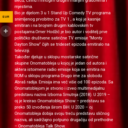
Beču, Cirihu i mnogim drugim manjim gradovima i
mjestima.
Bio je dijelom 3 u 1 Stand Up Comedy TV programa
EUR
snimljenog prvobitno za TV 1 , a koji je kasnije
emitiran i na brojnim drugim kablovskim tv
postajama.Omer Hodžić je bio autor i voditelj prve
političko društvene satirične TV emisije “Monty
Dayton Show” čijih se trideset epizoda emitiralo na
televiziji.
Također djeluje u sklopu mostarske satirične
skupine Onomatobleja u kojoj je jedan od autora i
aktera istoimene radio emisije koja se emitira na
ROM u sklopu programa Drugo ime za slobodu
Abraš radija. Emisija ima već više od 100 epizoda. Sa
Onomatoblejom je stvorio i izveo multimedijalnu
predstavu naziva Izborna Smutnja (2018). U 2019 –
oj je kreirao Onomatobleja Show – predstavu sa
preko 50 izvođenja širom BiH. U 2020 – oj
Onomatobleja dobija svoju treću predstavu sličnog
naziva, ali sadržajno potpuno drugačiju od prethodne
– Onomatobleja Talk Show.