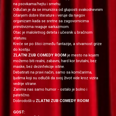
na psovkama/hejtu i smehu.
Odlučan je da se imunizira od gluposti svakodnevnim
čitanjem dobre literature i veruje da njegov
organizam kada se sretne sa zagovornicima
primitivizma reaguje sarkazmom.
Otac je maloletnog deteta i učesnik u bračnom
statusu.
Kreće se po štici između fantazije, a stvarnost grize
do kostiju.
ZLATNI ZUB COMEDY ROOM
je mesto na kojem
možemo biti realni, zabavni, hard kor brutalni, bez
maske, bez dezinfekcije istine.
Debatirati na pravi način, samo sa komičarima,
ljudima koji su odlučili da svoj život vide kroz vizira
vedrije strane.
Zanima nas samo humor - ostalo je bolno i
patetično.
Dobrodošli u
ZLATNI ZUB COMEDY ROOM
GOST: