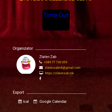
Time Out
Organizator
Zlaten Zab
+389 77 730 059
zlatenzabmk@gmail.com
https://zlatenzab.mk
Export
Ical
Google Calendar