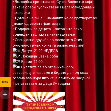
• Волшебна претстава со Супер Вселенко која
веќе ја освои публиката низ цела Македонија и
пошироко
• Цртање на лице – најмалите ќе се претворат во
јунаци од својата фантазија.
• Подароци за децата – затоа што секој
роденден заслужува изненадување.
• Специјално дружба со маскотата Стич,
омилениот јунак кој ќе ги развесели сите!
Датум: 21.09 НЕДЕЛА
Локација: Јавна соба
Време: 11:00ч
Билетите се во ограничен број –
резервирајте навреме и бидете дел од оваа
голема авантура што ќе ја паметиме заедно!
MKD
Претставата е за деца 3+ години