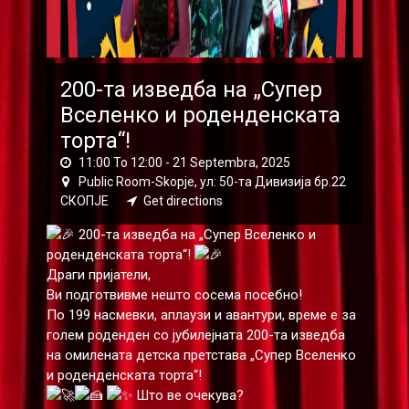
200-та изведба на „Супер
Вселенко и роденденската
торта“!
11:00 To 12:00 -
21 Septembra, 2025
Public Room-Skopje, ул: 50-та Дивизија бр.22
СКОПЈЕ
Get directions
200-та изведба на „Супер Вселенко и
роденденската торта“!
Драги пријатели,
Ви подготвивме нешто сосема посебно!
По 199 насмевки, аплаузи и авантури, време е за
голем роденден со јубилејната 200-та изведба
на омилената детска претстава „Супер Вселенко
и роденденската торта“!
Што ве очекува?