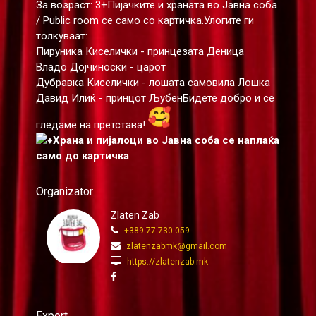
За возраст: 3+Пијачките и храната во Јавна соба
/ Public room се само со картичка.Улогите ги
толкуваат:
Пируника Киселички - принцезата Деница
Владо Дојчиноски - царот
Дубравка Киселички - лошата самовила Лошка
Давид Илиќ - принцот ЉубенБидете добро и се
гледаме на претстава!
Храна и пијалоци во Јавна соба се наплаќа
само до картичка
Organizator
Zlaten Zab
+389 77 730 059
zlatenzabmk@gmail.com
https://zlatenzab.mk
Export