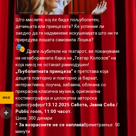
Што мислите, кој ќе биде пољубопитен,
дечињата или принцезата? Ќе успееме ли
заедно да ги надминеме искушенијата што ни ги
приредува лошата самовила Лошка?
Драги љубители на театарот, ве покануваме
на незаборавната бајка на „Театар Колозов“ на
која никој не останал рамнодушен!
„Љубопитната принцеза“
е претстава која
децата повторно и повторно ја бараат,
интерактивна, поучна, забавна, облеана со
прекрасна класична музика, оригинална
костимографија и целокупна авторска
MKD
сценографија!
13.12.2025 Сабота, Јавна Соба /
Public room, 11:00 часот.
Цена: 300 денари
* За возрасните не се наплаќа
Времетраење: 50
минути