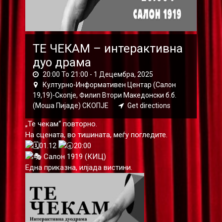
ТЕ ЧЕКАМ – интерактивна
дуо драма
20:00 To 21:00 -
1 Децембра, 2025
Културно-Информативен Центар (Салон
19,19)-Скопје, Филип Втори Македонски б.б.
(Моша Пијаде) СКОПЈЕ
Get directions
„Те чекам“ повторно.
На сцената, во тишината, меѓу погледите.
01.12
20:00
Салон 1919 (КИЦ)
Една приказна, илјада вистини.