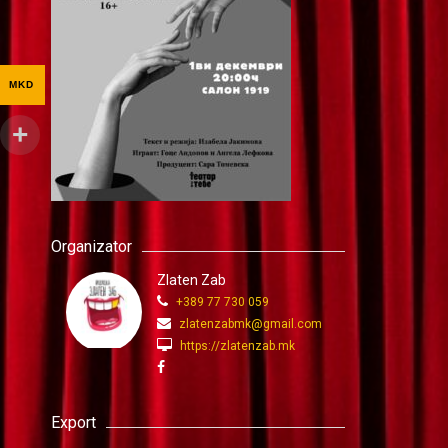
MKD
Organizator
Zlaten Zab
+389 77 730 059
zlatenzabmk@gmail.com
https://zlatenzab.mk
Export