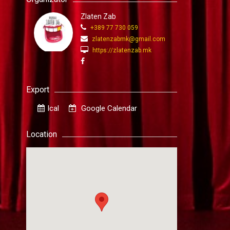
Zlaten Zab
+389 77 730 059
zlatenzabmk@gmail.com
https://zlatenzab.mk
Export
Ical
Google Calendar
Location