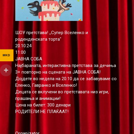
ШОУ претстава! ,,Супер Вселенко и
роденденската торта"
20.10.24
11:00
MKD
ЈАВНА СОБА
Најбараната, интерактивна претстава за дечиња
3+ повторно на сцената на ЈАВНА СОБА!
Дојдете во недела на 20.10 да се забавуваме со
Еленко, Гавранко и Вселенко!
Децата се вклучени во претставата низ игри,
прашања и анимации!
Цена на билет: 300 денари
РОДИТЕЛИ НЕ ПЛАЌААТ!
Organizator