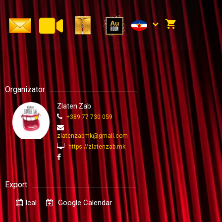
Organizator
Zlaten Zab
+389 77 730 059
zlatenzabmk@gmail.com
https://zlatenzab.mk
Export
Ical
Google Calendar