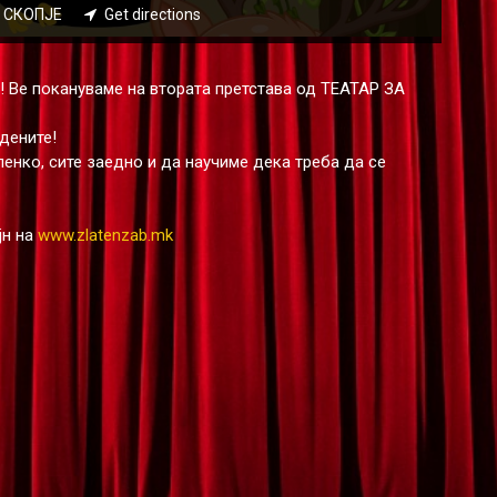
22 СКОПЈЕ
Get directions
 Ве покануваме на втората претстава од ТЕАТАР ЗА
дените!
ленко, сите заедно и да научиме дека треба да се
јн на
www.zlatenzab.mk