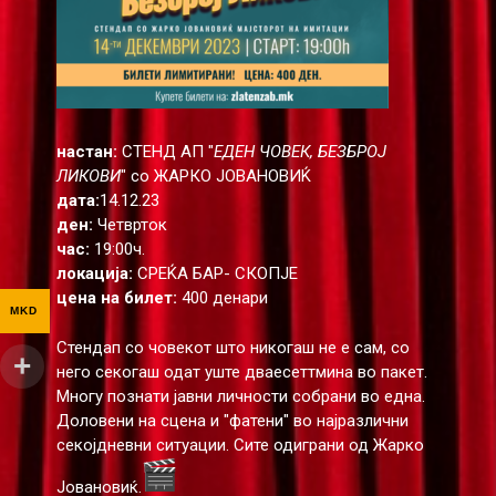
настан:
СТЕНД АП "
ЕДЕН ЧОВЕК, БЕЗБРОЈ
ЛИКОВИ
" со ЖАРКО ЈОВАНОВИЌ
дата:
14.12.23
ден:
Четврток
час:
19:00ч.
локација:
СРЕЌА БАР- СКОПЈЕ
цена на билет:
400 денари
MKD
Стендап со човекот што никогаш не е сам, со
него секогаш одат уште дваесеттмина во пакет.
Многу познати јавни личности собрани во една.
Доловени на сцена и "фатени" во најразлични
секојдневни ситуации. Сите одиграни од Жарко
Јовановиќ.