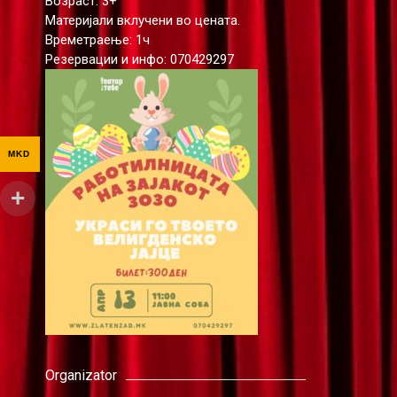
Возраст: 3+
Материјали вклучени во цената.
Времетраење: 1ч
Резервации и инфо: 070429297
MKD
Organizator