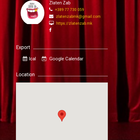
Zlaten Zab
+389 77 730 059
zlatenzabmk@gmail.com
https://zlatenzab.mk
Export
Ical
Google Calendar
Location