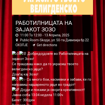
РАБОТИЛНИЦАТА НА
ЗАЈАКОТ ЗОЗО
11:00 To 12:00 -
13 Априла, 2025
Public Room-Skopje, ул: 50-та Дивизија бр.22
СКОПЈЕ
Get directions
Добредојдовте во Работилницата на
зајакот Зозо!
Се прашуваш како да го украсиш твоето
велигденско јајце?
Доаѓај кај Зозо!
Со много бои, насмевки и забави, ќе го
направиш најшареното јајце во градот!
Дојди и покажи ја својата креативност!
Јавна соба 13.04 недела 11:00ч
Билет: 300ден