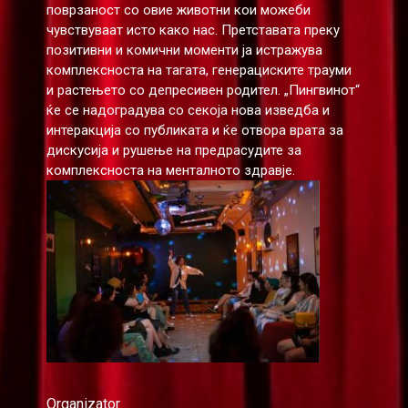
поврзаност со овие животни кои можеби
чувствуваат исто како нас. Претставата преку
позитивни и комични моменти ја истражува
комплексноста на тагата, генерациските трауми
и растењето со депресивен родител. „Пингвинот“
ќе се надоградува со секоја нова изведба и
интеракција со публиката и ќе отвора врата за
дискусија и рушење на предрасудите за
комплексноста на менталното здравје.
Organizator