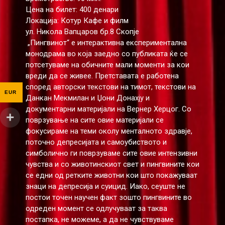
Цена на билет: 400 денари
Локација: Котур Кафе и филм
ул. Никола Вапцаров бр.8 Скопје
„Пингвинот“ е интерактивна експериментална
монодрама во која заедно со публиката ќе се
потсетуваме на обичните мали моменти за кои
вреди да се живее. Претставата е работена
според авторски текстови на тимот, текстови на
EUR
Данкан Мекмилан и Џони Донахjу и
документарни материјали на Вернер Херцог. Со
поврзување на сите овие материјали се
фокусираме на теми околу менталното здравје,
поточно депресијата и самоубиството и
симболично ги поврзуваме сите овие интензивни
чувства и со животинскиот свет и пингвините кои
се едни од ретките животни кои што покажуваат
знаци на депресија и суицид. Иако, сеуште не
постои точен научен факт зошто пингвините во
одреден момент се одлучуваат за таква
постапка, не можеме, а да не чувствуваме