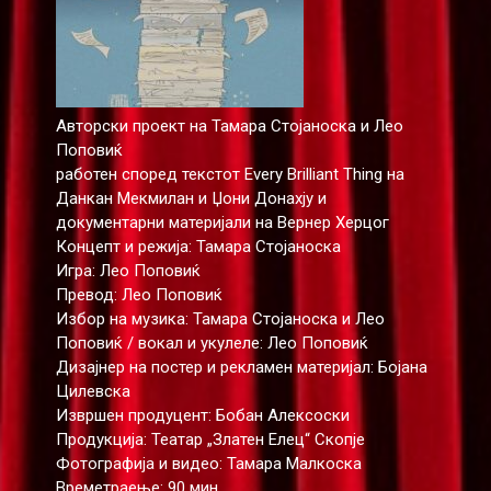
Авторски проект на Тамара Стојаноска и Лео
Поповиќ
работен според текстот Every Brilliant Thing на
Данкан Мекмилан и Џони Донахју и
документарни материјали на Вернер Херцог
Концепт и режија: Тамара Стојаноска
Игра: Лео Поповиќ
Превод: Лео Поповиќ
Избор на музика: Тамара Стојаноска и Лео
Поповиќ / вокал и укулеле: Лео Поповиќ
Дизајнер на постер и рекламен материјал: Бојана
Цилевска
Извршен продуцент: Бобан Алексоски
Продукција: Театар „Златен Елец“ Скопје
Фотографија и видео: Тамара Малкоска
Времетраење: 90 мин.