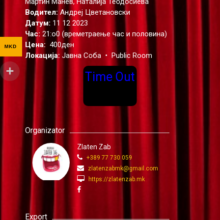
Мартин Манев, Наталија Теодосиева
Водител:
Андреј Цветановски
Датум:
11 12 2023
Час:
21:о0 (времетраење час и половина)
Цена:
400ден
MKD
Локација:
Јавна Соба • Public Room
Time Out
Organizator
Zlaten Zab
+389 77 730 059
zlatenzabmk@gmail.com
https://zlatenzab.mk
Export