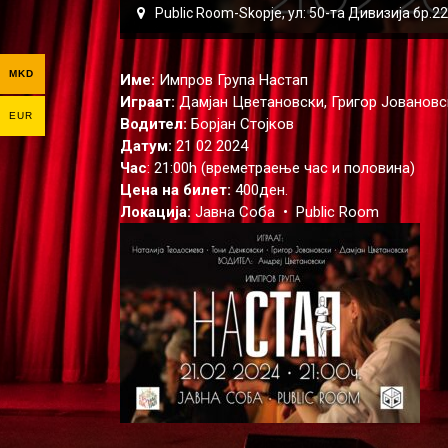
Public Room-Skopje, ул: 50-та Дивизија бр.
MKD
Име:
Импров Група Настап
Играат:
Дамјан Цветановски, Григор Јовановс
EUR
Водител:
Борјан Стојков
Датум:
21 02 2024
Час
: 21:00h (времетраење час и половина)
Цена на билет:
400ден.
Локација:
Јавна Соба • Public Room