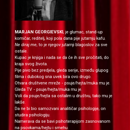
MARJAN GEORGIEVSKI
, je glumac, stand-up
komičar, reditelj, koji pola dana pije jutarnju kafu.
Ne diraj me
, to je njegov jutarnji blagoslov za sve
ostale.
Kupac je knjiga i nada se da će ih sve pročitati, do
kraja svog života.
Pije pivo bez predjela, gleda serije, između glupog
filma i dubokog sna uvek bira ovo drugo.
Otvara društvene mreže - psuje/hejta/muka mu je.
Gleda TV - psuje/hejta/muka mu je.
Voli da psuje/hejta sa ostalim u društvu, tako mu je
lakše.
Da ne bi bio samozvani analitičar psihologije, on
studira psihologiju.
Namerava da se bavi psihoterapijom zasnovanom
na psovkama/hejtu i smehu.