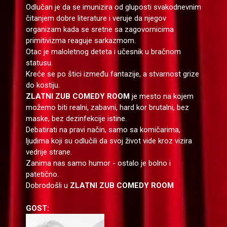
Odlučan je da se imunizira od gluposti svakodnevnim
čitanjem dobre literature i veruje da njegov
organizam kada se sretne sa zagovornicima
primitivizma reaguje sarkazmom.
Otac je maloletnog deteta i učesnik u bračnom
statusu.
Kreće se po štici između fantazije, a stvarnost grize
do kostiju.
ZLATNI ZUB COMEDY ROOM
je mesto na kojem
možemo biti realni, zabavni, hard kor brutalni, bez
maske, bez dezinfekcije istine.
Debatirati na pravi način, samo sa komičarima,
ljudima koji su odlučili da svoj život vide kroz vizira
vedrije strane.
Zanima nas samo humor - ostalo je bolno i
patetično.
Dobrodošli u
ZLATNI ZUB COMEDY ROOM
GOST: