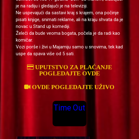
je na radiju i gledajući je na televiziji.
Ne uspevajući da sastavi kraj s krajem, ona počinje
pisati knjige, snimati reklame, ali na kraju shvata da je
novac u Stand up komediji.
Želeći da bude veoma bogata, počela je da radi kao
komičar.
Vozi porše i živi u Majamiju samo u snovima, tek kad
uspe da spava više od 5 sati.
UPUTSTVO ZA PLAĆANJE
POGLEDAJTE OVDE
OVDE POGLEDAJTE UŽIVO
Time Out