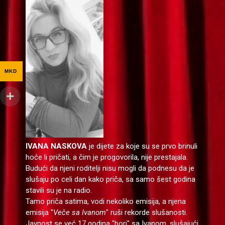
MKD
IVANA NASKOVA
je dijete za koje su se prvo brinuli
hoće li pričati, a čim je progovorila, nije prestajala.
Budući da njeni roditelji nisu mogli da podnesu da je
slušaju po celi dan kako priča, sa samo šest godina
stavili su je na radio.
Tamo priča satima, vodi nekoliko emisija, a njena
emisija "
Veče sa Ivanom
" ruši rekorde slušanosti.
Javnost se već 17 godina "bori" sa Ivanom, slušajući