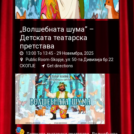
,,Волшебната шума” –
Детската театарска
претстава
13:00 To 13:45 -
29 Новембра, 2025
Public Room-Skopje, ул: 50-та Дивизија бр.22
СКОПЈЕ
Get directions
Детската театарска претстава ,,Волшебната