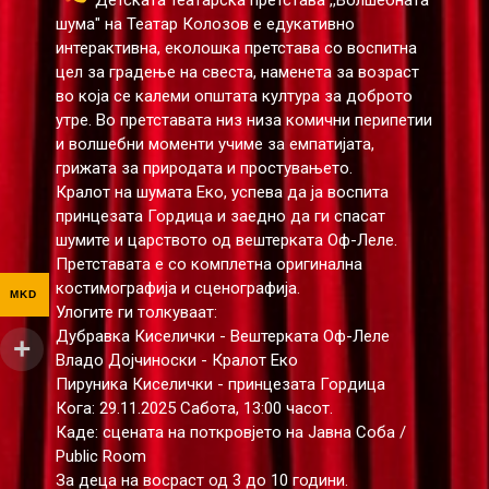
шума" на Театар Колозов е едукативно
интерактивна, еколошка претстава со воспитна
цел за градење на свеста, наменета за возраст
во која се калеми општата култура за доброто
утре. Во претставата низ низа комични перипетии
и волшебни моменти учиме за емпатијата,
грижата за природата и простувањето.
Кралот на шумата Еко, успева да ја воспита
принцезата Гордица и заедно да ги спасат
шумите и царството од вештерката Оф-Леле.
Претставата е со комплетна оригинална
костимографија и сценографија.
MKD
Улогите ги толкуваат:
Дубравка Киселички - Вештерката Оф-Леле
Владо Дојчиноски - Кралот Еко
Пируника Киселички - принцезата Гордица
Кога: 29.11.2025 Сабота, 13:00 часот.
Каде: сцената на поткровјето на Јавна Соба /
Public Room
За деца на восраст од 3 до 10 години.