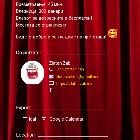
Времетраење: 45 мин.
Влезница: 300 денари
Влезот за возрасните е бесплатен!
Местата се ограничени!
Бидете добро и се гледаме на претстава!
Organizator
Zlaten Zab
+389 77 730 059
zlatenzabmk@gmail.com
https://zlatenzab.mk
Export
Ical
Google Calendar
Location