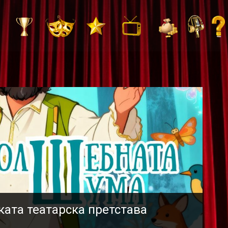
ката театарска претстава