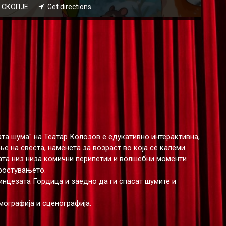
22 СКОПЈЕ
Get directions
та шума" на Театар Колозов е едукативно интерактивна,
е на свеста, наменета за возраст во која се калеми
вата низ низа комични перипетии и волшебни моменти
простувањето.
ринцезата Гордица и заедно да ги спасат шумите и
мографија и сценографија.