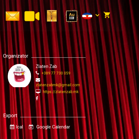
Organizator
Zlaten Zab
+389 77 730 059
zlatenzabmk@gmail.com
https://zlatenzab.mk
Export
Ical
Google Calendar