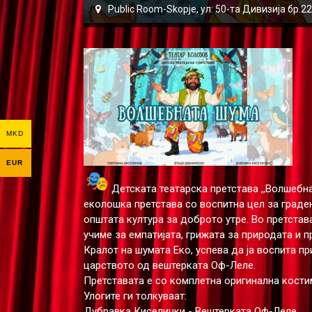
Public Room-Skopje, ул: 50-та Дивизија бр.
MKD
EUR
Детската театарска претстава ,,Волшебна
еколошка претстава со воспитна цел за градењ
општата култура за доброто утре. Во претста
учиме за емпатијата, грижата за природата и 
Кралот на шумата Еко, успева да ја воспита п
царството од вештерката Оф-Леле.
Претставата е со комплетна оригинална кости
Улогите ги толкуваат:
Дубравка Киселички - Вештерката Оф-Леле