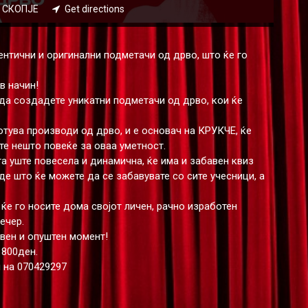
22 СКОПЈЕ
Get directions
тични и оригинални подметачи од дрво, што ќе го
в начин!
 да создадете уникатни подметачи од дрво, кои ќе
тува производи од дрво, и е основач на КРУКЧЕ, ќе
те нешто повеќе за оваа уметност.
та уште повесела и динамична, ќе има и забавен квиз
е што ќе можете да се забавувате со сите учесници, а
 ќе го носите дома својот личен, рачно изработен
ечер.
вен и опуштен момент!
 800ден.
 на 070429297