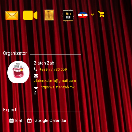
Organizator
Zlaten Zab
+389 77 730 059
zlatenzabmk@gmail.com
https://zlatenzab.mk
Export
Ical
Google Calendar