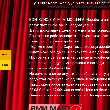
Public Room-Skopje, ул: 50-та Дивизија бр.
БОИ, ВИНО, СУПЕР АТМОСФЕРА: Изработи автен
разубават секое ваше наздравување!
Да го прославиме денот на жената на поинако
Во текот на работилницата, ќе имате можност
бидат ваша рачна изработка.
Под менторство на Сара Томевска, која израбо
имате можност да се инспирирате и да дознае
MKD
Но, тоа не е се! За да ја направиме атмосфера
полн со изненадувања, прашања и награди, кад
EUR
ќе го води Изабела Пан.
Не само што ќе се опуштите и забавувате, туку
подметач како сувенир од оваа незаборавна в
Придружете ни се за еден незаборавен креати
08.03 Сабота 17:00ч Јавна соба Цена на билет:
Онлајн билети на
www.zlatenzab.mk
Резервации