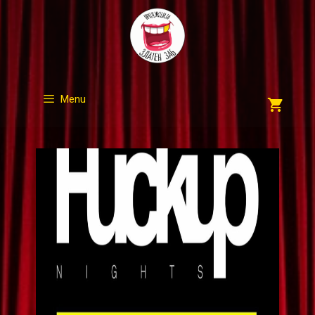
Skip
to
content
Menu