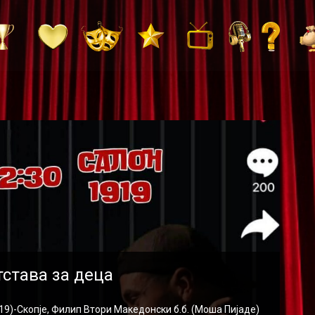
тстава за деца
)-Скопје, Филип Втори Македонски б.б. (Моша Пијаде)