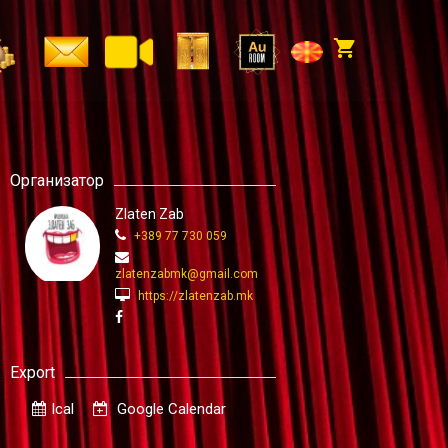
Организатор
Zlaten Zab
+389 77 730 059
zlatenzabmk@gmail.com
https://zlatenzab.mk
Export
Ical
Google Calendar