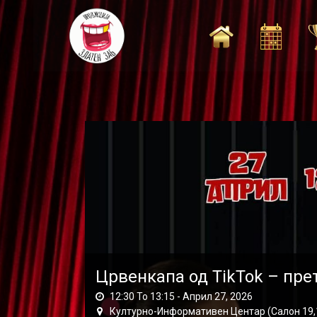
Skip
to
content
Црвенкапа од TikTok – пре
12:30 To 13:15 -
Април 27, 2026
Културно-Информативен Центар (Салон 19,19