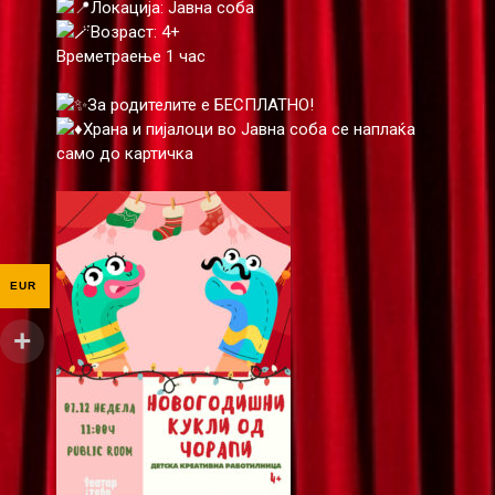
Локација: Јавна соба
Возраст: 4+
Времетраење 1 час
За родителите е БЕСПЛАТНО!
Храна и пијалоци во Јавна соба се наплаќа
само до картичка
EUR