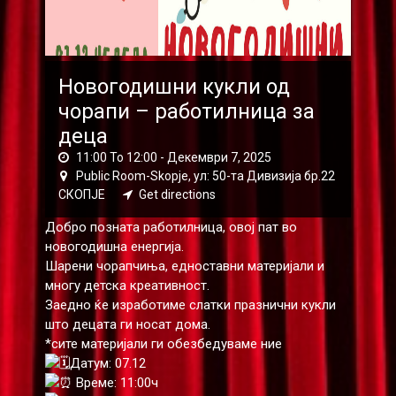
Новогодишни кукли од
чорапи – работилница за
деца
11:00 To 12:00 -
Декември 7, 2025
Public Room-Skopje, ул: 50-та Дивизија бр.22
СКОПЈЕ
Get directions
Добро позната работилница, овој пат во
новогодишна енергија.
Шарени чорапчиња, едноставни материјали и
многу детска креативност.
Заедно ќе изработиме слатки празнични кукли
што децата ги носат дома.
*сите материјали ги обезбедуваме ние
Датум: 07.12
Време: 11:00ч