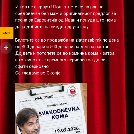
И тоа не е крајот! Подгответе се за рап на
средовечен бел маж и оригиналниот предлог за
песна за Евровизија од Иван и понуда што нема
да ја добиете на ниедно друго шоу.
EUR
Билетите се во продажба на zlatenzab.mk по цена
од 400 денари и 500 денари на ден на настап.
Дојдете и потопете се во комична кома - затоа
што животот е премногу сериозен за да се
сфати сериозно.
Се гледаме во Скопје!