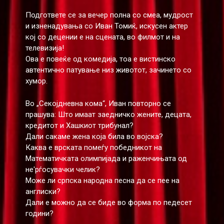
Подгответе се за вечер полна со смеа, мудрост
и изненадувања со Иван Томиќ, искусен актер
кој со децении е на сцената, во филмот и на
телевизија!
Ова е повеќе од комедија, тоа е вистинско
автентично патување низ животот, зачинето со
хумор.
Во „Секојдневна кома“, Иван повторно се
прашува: Што имаат заедничко жените, децата,
кредитот и Хашкиот трибунал?
Дали сакаме жена која била во војска?
Каква е врската помеѓу победникот на
Математичката олимпијада и раженчињата од
не'рѓосувачки челик?
Може ли српска народна песна да се пее на
англиски?
Дали е можно да се биде во форма по педесет
години?